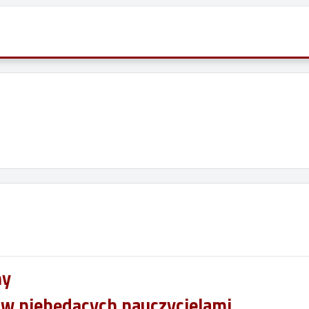
ny
w niebędących nauczycielami