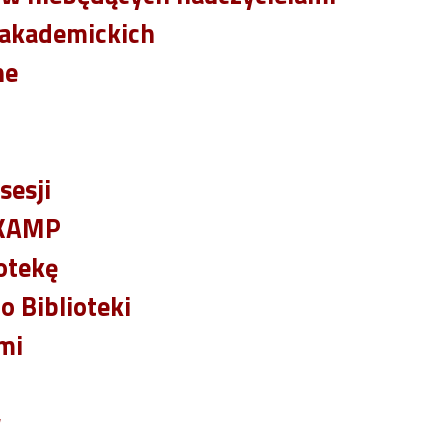
 akademickich
ne
sesji
IKAMP
otekę
o Biblioteki
mi
w