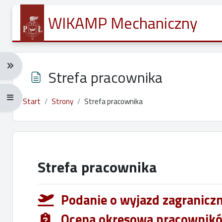
Przejdź do głównej zawartości
WIKAMP Mechaniczny
Rozwiń menu nawigacji: Ctrl + Alt + →
Strefa pracownika
Rozwiń menu pełnoekranowe: Ctrl + Alt + f
Start
Strony
Strefa pracownika
Wymagania zaliczenia
Strefa pracownika
Podanie o wyjazd zagranicz
Ocena okresowa pracownikó