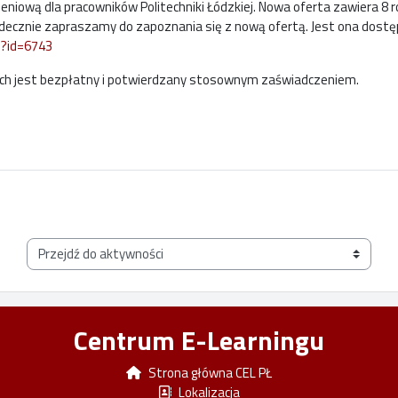
iową dla pracowników Politechniki Łódzkiej. Nowa oferta zawiera 8 
rdecznie zapraszamy do zapoznania się z nową ofertą. Jest ona dost
p?id=6743
ach jest bezpłatny i potwierdzany stosownym zaświadczeniem.
Przejdź do aktywności
Centrum E-Learningu
Strona główna CEL PŁ
Lokalizacja