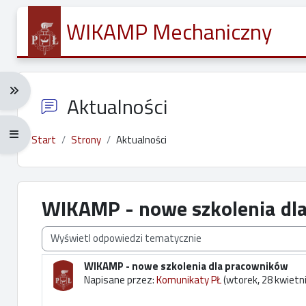
Przejdź do głównej zawartości
WIKAMP Mechaniczny
Rozwiń menu nawigacji: Ctrl + Alt + →
Aktualności
Rozwiń menu pełnoekranowe: Ctrl + Alt + f
Start
Strony
Aktualności
WIKAMP - nowe szkolenia dl
Sposób wyświetlania
WIKAMP - nowe szkolenia dla pracowników
Liczba odpowiedzi: 0
Napisane przez:
Komunikaty PŁ
(
wtorek, 28 kwietn